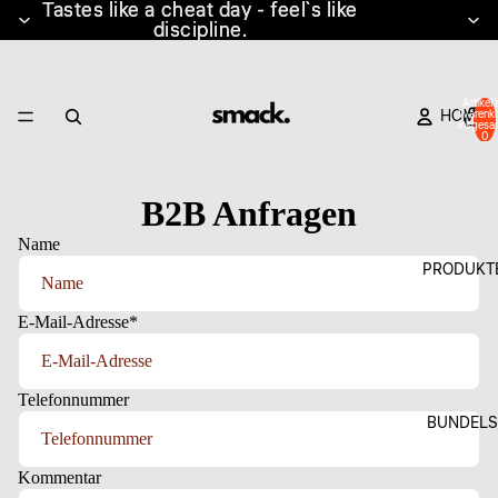
Tastes like a cheat day - feel´s like
Tastes like a cheat day - feel´s like
discipline.
discipline.
Artikel 
HOME
Warenk
insgesa
0
B2B Anfragen
Name
PRODUKT
E-Mail-Adresse
*
Telefonnummer
BUNDELS
Kommentar