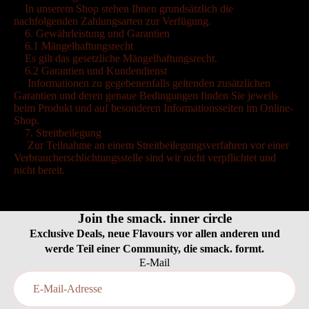
In unserem Shop stehen Ihnen grundsätzlich die
nachfolgenden Zahlungsarten zur Verfügung.
6. Gewährleistung und Garantien
6.1 Mängelhaftungsrecht
Es gilt das gesetzliche Mängelhaftungsrecht.
6.2 Garantien und Kundendienst
Informationen zu gegebenenfalls geltenden zusätzlichen
Garantien und deren genaue Bedingungen finden Sie jeweils
beim Produkt und auf besonderen Informationsseiten im Online-
Shop.
7. Streitbeilegung
Zur Teilnahme an einem Streitbeilegungsverfahren vor einer
Verbraucherschlichtungsstelle sind wir nicht verpflichtet und
nicht bereit.
Join the smack. inner circle
Exclusive Deals, neue Flavours vor allen anderen und
werde Teil einer Community, die smack. formt.
E-Mail