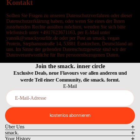
Kontakt
Sollten Sie Fragen zu unseren Datenschutzverfahren oder dieser
Datenschutzerklärung haben, oder wenn Sie eines der Ihnen
zustehenden Rechte ausüben möchten, wenden Sie sich bitte
telefonisch unter +4917623671163, per E-Mail unter
yannik@smackyourlife.de oder per Post an smack. vegan
Protein, Stephanusstraße 14, 53881 Euskirchen, Deutschland an
uns. Im Sinne der geltenden Datenschutzgesetze sind wir der
Datenverantwortliche für Ihre personenbezogenen Daten.
Join the smack. inner circle
Exclusive Deals, neue Flavours vor allen anderen und
werde Teil einer Community, die smack. formt.
E-Mail
kostenlos abonnieren
Über Uns
smack.
Your History